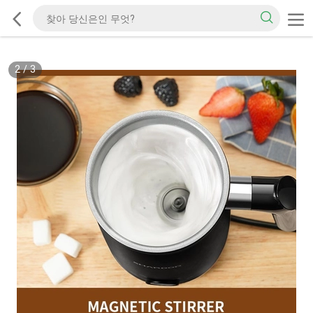
2
/
3