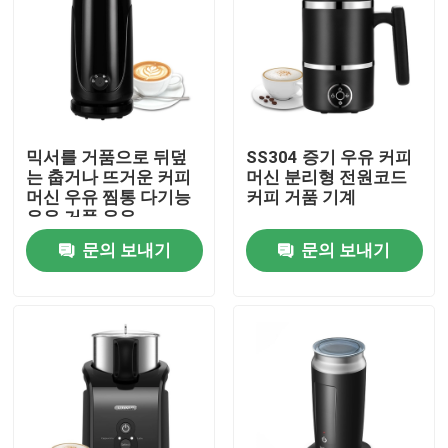
공장 투어
품질 관리
믹서를 거품으로 뒤덮
SS304 증기 우유 커피
는 춥거나 뜨거운 커피
머신 분리형 전원코드
연락처
머신 우유 찜통 다기능
커피 거품 기계
우유 거품 우유
뉴스
문의 보내기
문의 보내기
모든 케이스
전기식 커피 분쇄기
거친 부분 커피 그라인더